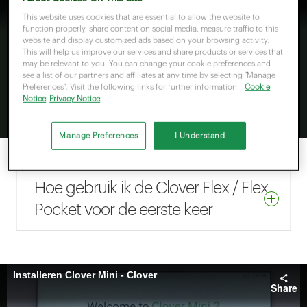
This website uses cookies that are essential to allow the website to
function properly, share content on social media, measure traffic to this
website and display customized ads based on your browsing activity.
This will help us improve our services and share products or services that
may be relevant to you. You can change your cookie preferences and
see a list of our partners and affiliates at any time by selecting "Manage
Preferences". Visit the following links for further information:
Cookie
Notice
Privacy Notice
Manage Preferences
I Understand
Hoe gebruik ik de Clover Flex / Flex
Pocket voor de eerste keer