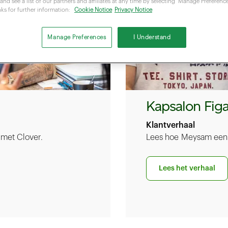
and see a list of our partners and affiliates at any time by selecting "Manage Preferences
nks for further information:
Cookie Notice
Privacy Notice
Manage Preferences
I Understand
Kapsalon Fig
Klantverhaal
 met Clover.
Lees hoe Meysam een r
Lees het verhaal