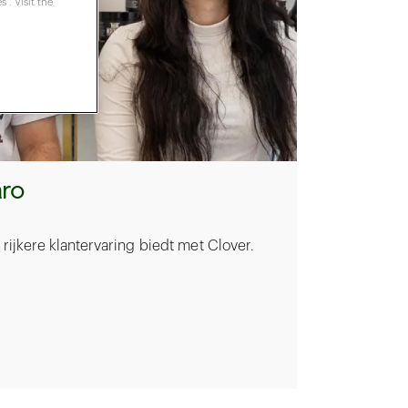
". Visit the
aro
ijkere klantervaring biedt met Clover.