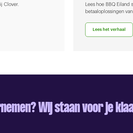
j Clover.
Lees hoe BBQ Eiland 
betaaloplossingen van
Lees het verhaal
nemen? Wij staan voor je kla