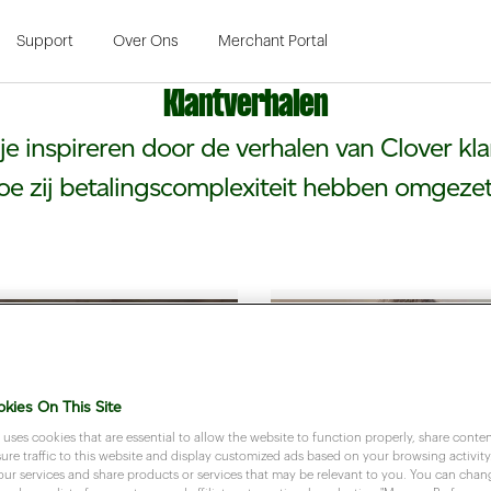
Skip to Main Content
Support
Over Ons
Merchant Portal
Klantverhalen
 je inspireren door de verhalen van Clover kla
oe zij betalingscomplexiteit hebben omgezet
kies On This Site
 uses cookies that are essential to allow the website to function properly, share conten
re traffic to this website and display customized ads based on your browsing activity.
our services and share products or services that may be relevant to you. You can cha