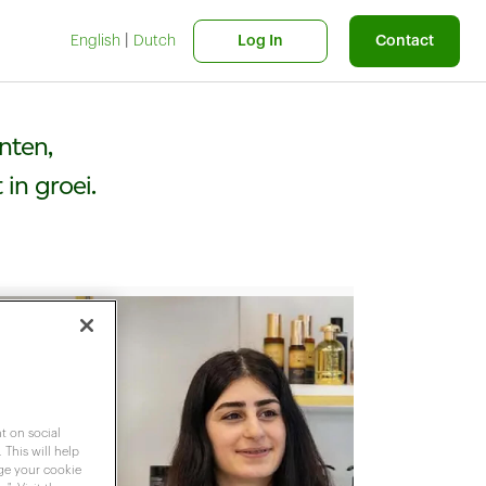
|
English
Dutch
Log In
Contact
nten,
 in groei.
t on social
 This will help
nge your cookie