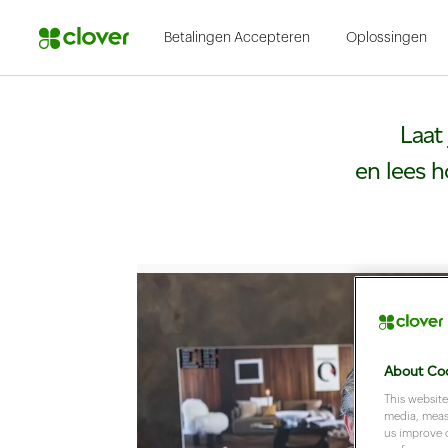
Betalingen Accepteren
Oplossingen
Laat
en lees h
About Coo
This website
media, measu
us improve 